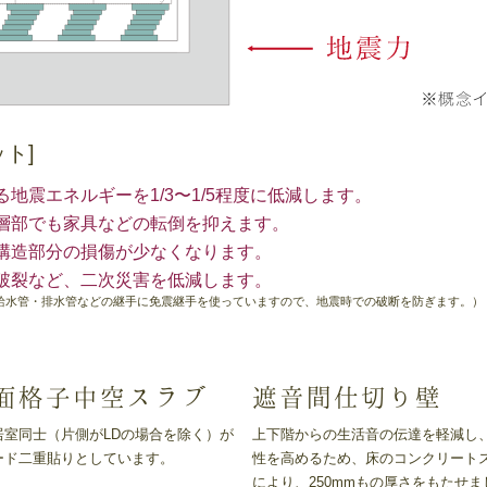
ト]
地震エネルギーを1/3〜1/5程度に低減します。
層部でも家具などの転倒を抑えます。
構造部分の損傷が少なくなります。
破裂など、二次災害を低減します。
給水管・排水管などの継手に免震継手を使っていますので、地震時での破断を防ぎます。）
面格子中空スラブ
遮音間仕切り壁
室同士（片側がLDの場合を除く）が
上下階からの生活音の伝達を軽減し
ード二重貼りとしています。
性を高めるため、床のコンクリートス
により、250mmもの厚さをもたせま