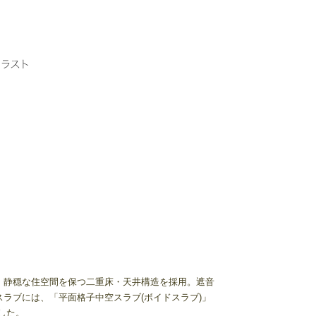
、静穏な住空間を保つ二重床・天井構造を採用。遮音
ラブには、「平面格子中空スラブ(ボイドスラブ)」
した。