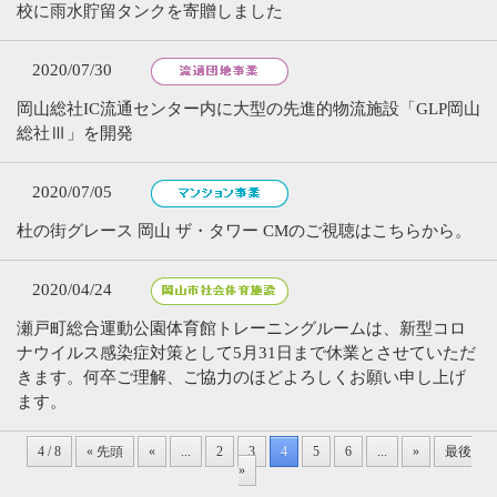
校に雨水貯留タンクを寄贈しました
2020/07/30
岡山総社IC流通センター内に大型の先進的物流施設「GLP岡山
総社Ⅲ」を開発
2020/07/05
杜の街グレース 岡山 ザ・タワー CMのご視聴はこちらから。
2020/04/24
瀬戸町総合運動公園体育館トレーニングルームは、新型コロ
ナウイルス感染症対策として5月31日まで休業とさせていただ
きます。何卒ご理解、ご協力のほどよろしくお願い申し上げ
ます。
4 / 8
« 先頭
«
...
2
3
4
5
6
...
»
最後
»